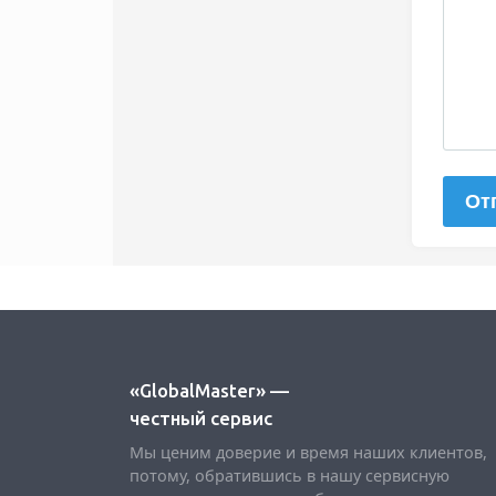
«GlobalMaster» —
честный сервис
Мы ценим доверие и время наших клиентов,
потому, обратившись в нашу сервисную