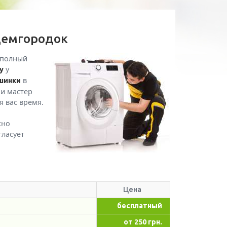
демгородок
 полный
у
у
в
шинки
 и мастер
я вас время.
жно
гласует
Цена
бесплатный
от 250 грн.