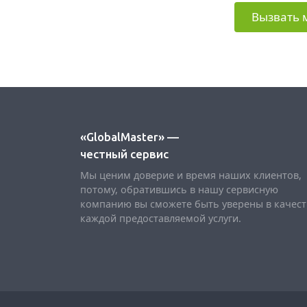
Вызвать 
«GlobalMaster» —
честный сервис
Мы ценим доверие и время наших клиентов,
потому, обратившись в нашу сервисную
компанию вы сможете быть уверены в качест
каждой предоставляемой услуги.