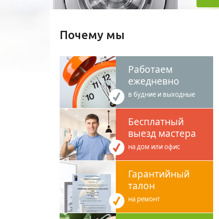
Почему мы
Работаем
ежедневно
в будние и выходные
Бесплатный
выезд мастера
на дом или офис
Гарантийный
талон
на ремонт