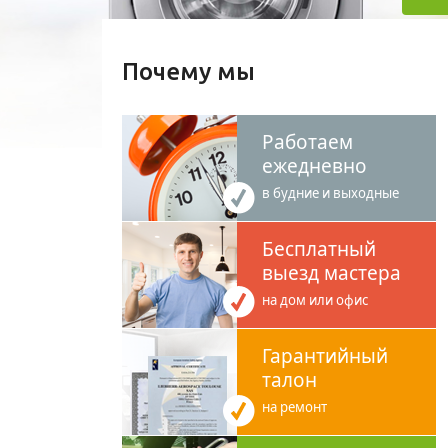
Почему мы
Работаем
ежедневно
в будние и выходные
Бесплатный
выезд мастера
на дом или офис
Гарантийный
талон
на ремонт