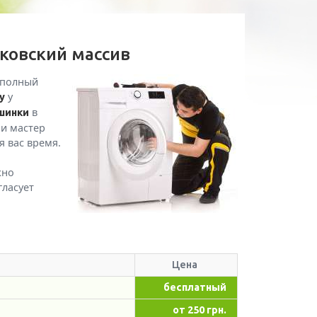
ковский массив
 полный
у
у
в
шинки
 и мастер
я вас время.
жно
гласует
Цена
бесплатный
от 250 грн.