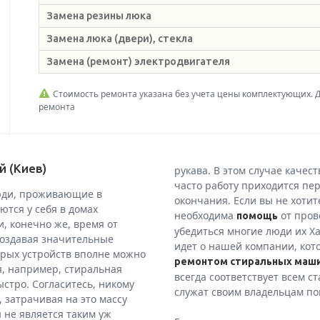
Замена резины люка
Замена люка (двери), стекла
Замена (ремонт) электродвигателя
Стоимость ремонта указана без учета цены комплектующих. Ди
ремонта
й (Киев)
рукава. В этом случае качес
часто работу приходится пер
люди, проживающие в
окончания. Если вы не хотите
ются у себя в домах
необходима
от пров
помощь
, конечно же, время от
убедиться многие люди их Ха
создавая значительные
идет о нашей компании, кото
орых устройств вполне можно
ремонтом стиральных маши
я, например, стиральная
всегда соответствует всем 
стро. Согласитесь, никому
служат своим владельцам пом
 затрачивая на это массу
 не является таким уж